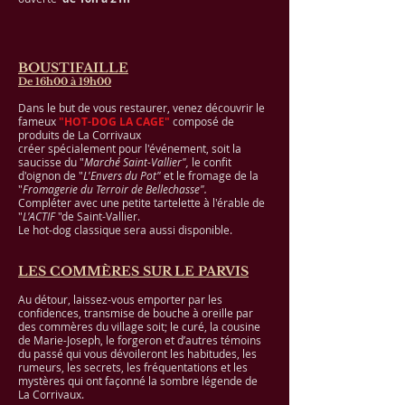
BOUSTIFAILLE
De 16h00 à 19h00
Dans le but de vous restaurer, venez découvrir le
fameux
"HOT-DOG LA CAGE"
composé de
produits de La Corrivaux
créer spécialement pour l'événement, soit la
saucisse du "
Marché Saint-Vallier",
le confit
d'oignon de "
L'Envers du Pot"
et le fromage de la
"
Fromagerie du Terroir de Bellechasse".
Compléter avec une petite tartelette à l'érable de
"
L'ACTIF
"de Saint-Vallier.
Le hot-dog classique sera aussi disponible.
LES COMMÈRES SUR LE PARVIS
Au détour, laissez-vous emporter par les
confidences, transmise de bouche à oreille par
des commères du village soit; le curé, la cousine
de Marie-Joseph, le forgeron et d’autres témoins
du passé qui vous dévoileront les habitudes, les
rumeurs, les secrets, les fréquentations et les
mystères qui ont façonné la sombre légende de
La Corrivaux.