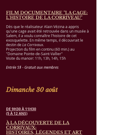
FILM DOCUMENTAIRE "LA CAGE:
L'HISTOIRE DE LA CORRIVEAU"
Dès que le réalisateur Alain Vézina a appris
qu'une cage avait été retrouvée dans un musée à
Salem, il a voulu connaître l'histoire de cet
exosquelette. En même temps, il découvrait le
destin de
La Corrivaux.
Projection du film en continu (60 min.)
au
"Domaine Pointe-de-Saint
-Vallier"
Visite du manoir: 11h, 13h, 14h, 15h
Entrée 5$ - Gratuit aux membres
Dimanche 30 août
DE 9H30 À 11H30
(5 À 12 ANS)
À LA DÉCOUVERTE DE LA
CORRIVAUX:
HISTOIRES, LÉGENDES ET ART