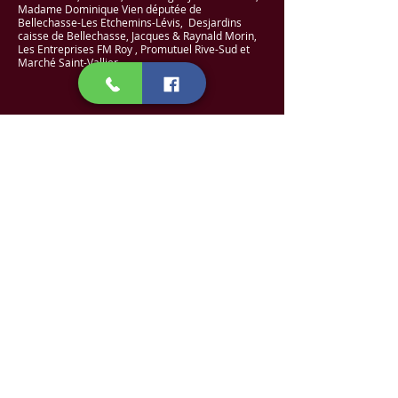
Madame Dominique Vien députée de
Bellechasse-Les Etchemins-Lévis, Desjardins
caisse de Bellechasse, Jacques & Raynald Morin,
Les Entreprises FM Roy , Promutuel Rive-Sud et
Marché Saint-Vallier