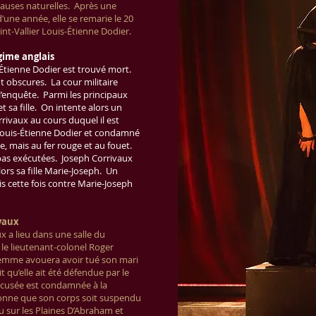
causes naturelles. Après une
une année, elle se remarie le 20
aint-Vallier Louis-Étienne Dodier.
gime anglais
-Étienne Dodier est trouvé mort.
t obscures. La cour militaire
l’enquête. Parmi les principaux
t sa fille. On intente alors un
rivaux au cours duquel il est
ouis-Étienne Dodier et condamné
e, mais au fer rouge et au fouet.
as exécutées. Joseph Corrivaux
rs sa fille Marie-Joseph. Un
s cette fois contre Marie-Joseph
ivaux
x a lieu dans une salle du
le lieutenant-colonel Roger
 femme avouera avoir tué son mari
t qu’elle ait été défendue par le
accusée est condamnée à la
donne que son corps soit suspendu
 sur les Plaines D’Abraham et