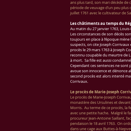
ans plus tard, son mari décède de 
période de veuvage d’un peu plus d’
juillet 1761 avec le cultivateur de S
Les châtiments au temps du Ré
Au matin du 27 janvier 1763, Louis
Les circonstances de son décès son
toujours en place à l’époque mène 
suspects, on cite Joseph Corrivaux e
procès le 29 mars 1763 à Joseph Cor
reconnu coupable du meurtre de L
à mort. Sa fille est aussi condamné
Cependant ces sentences ne sont p
avoue son innocence et dénonce alo
second procès est alors intenté mai
Corrivaux.
Le procès de Marie-Joseph Corr
Le procès de Marie-Joseph Corrivau
monastère des Ursulines et devant 
Morris. Au terme de ce procès, la
avec une petite hache. Malgré le fai
procureur Jean-Antoine Saillant, l’
pendaison le 18 avril 1763. On or
dans une cage aux Buttes-à-Nepveu