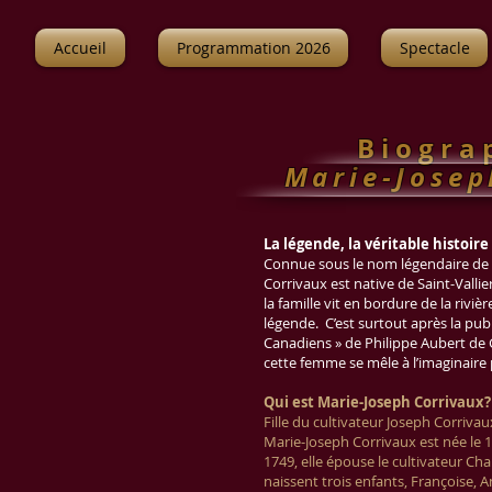
Accueil
Programmation 2026
Spectacle
B i o g r a
Marie-Josep
La légende, la véritable histoire
Connue sous le nom légendaire de 
Corrivaux est native de Saint-Vallie
la famille vit en bordure de la riviè
légende. C’est surtout après la publ
Canadiens » de Philippe Aubert de 
cette femme se mêle à l’imaginaire 
Qui est Marie-Joseph Corrivaux?
Fille du cultivateur Joseph Corriva
Marie-Joseph Corrivaux est née le
1749, elle épouse le cultivateur Ch
naissent trois enfants, Françoise, 