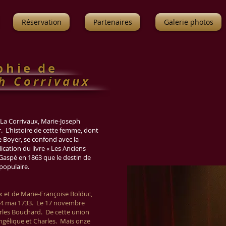
Réservation
Partenaires
Galerie photos
 p h
ie de
h Corrivaux
La Corrivaux, Marie-Joseph
r. L’histoire de cette femme, dont
re Boyer, se confond avec la
ication du livre « Les Anciens
Gaspé en 1863 que le destin de
populaire.
ux et de Marie-Françoise Bolduc,
 14 mai 1733. Le 17 novembre
arles Bouchard. De cette union
Angélique et Charles. Mais onze