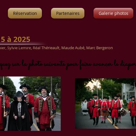
Réservation
Partenaires
Galerie photos
5 à 2025
ier, Sylvie Lemire, Réal Thérieault, Maude Aubé, Marc Bergeron
uez sur la photo suivante pour faire avancer le diap